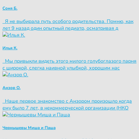
Соня Б.
Я не выбирала путь особого родительства. Помню, как
лет 9 назад один опытный педиатр, осматривая д
Илья К.
Мы привыкли видеть этого милого голубоглазого парня
с широкой, слегка наивной улыбкой, хорошим нас
Анзор О.
Наше первое знакомство с Анзором произошло когда
ему было 7 лет, в некоммерческой организации (НКО
Чернышевы Миша и Паша