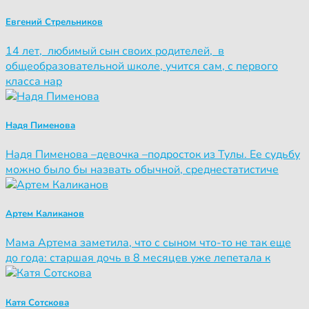
Евгений Стрельников
14 лет, любимый сын своих родителей, в
общеобразовательной школе, учится сам, с первого
класса нар
Надя Пименова
Надя Пименова –девочка –подросток из Тулы. Ее судьбу
можно было бы назвать обычной, среднестатистиче
Артем Каликанов
Мама Артема заметила, что с сыном что-то не так еще
до года: старшая дочь в 8 месяцев уже лепетала к
Катя Сотскова