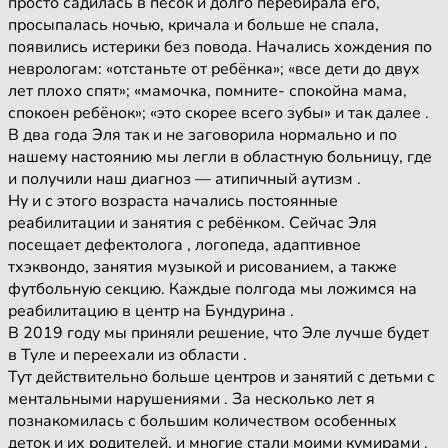
просто садилась в песок и долго перебирала его,
просыпалась ночью, кричала и больше не спала,
появились истерики без повода. Начались хождения по
неврологам: «отстаньте от ребёнка»; «все дети до двух
лет плохо спят»; «мамочка, помните- спокойна мама,
спокоен ребёнок»; «это скорее всего зубы» и так далее .
В два года Эля так и не заговорила нормально и по
нашему настоянию мы легли в областную больницу, где
и получили наш диагноз — атипичный аутизм .
Ну и с этого возраста начались постоянные
реабилитации и занятия с ребёнком. Сейчас Эля
посещает дефектолога , логопеда, адаптивное
тхэквондо, занятия музыкой и рисованием, а также
футбольную секцию. Каждые полгода мы ложимся на
реабилитацию в центр на Бундурина .
В 2019 году мы приняли решение, что Эле лучше будет
в Туле и переехали из области .
Тут действительно больше центров и занятий с детьми с
ментальными нарушениями . За несколько лет я
познакомилась с большим количеством особенных
деток и их родителей, и многие стали моими кумирами .