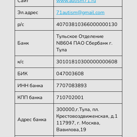
Сайт
www.autism71.ru
Эл.адрес
71autism@gmail.com
р/с
40703810366000000130
Тульское Отделение
Банк
N8604 ПАО Сбербанк г.
Тула
к/с
30101810300000000608
БИК
047003608
ИНН банка
7707083893
КПП банка
710702001
300000,г.Тула, пл.
Крестовоздвиженская, д.1
Адрес банка
117997, г. Москва,
Вавилова,19