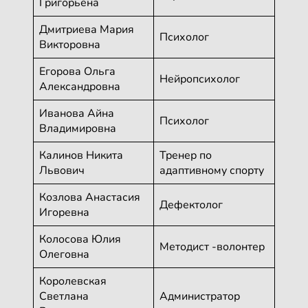
Григорьена
Дмитриева Мария
Психолог
Викторовна
Егорова Ольга
Нейропсихолог
Александровна
Иванова Айна
Психолог
Владимировна
Калинов Никита
Тренер по
Львович
адаптивному спорту
Козлова Анастасия
Дефектолог
Игоревна
Колосова Юлия
Методист -волонтер
Олеговна
Королевская
Светлана
Администратор