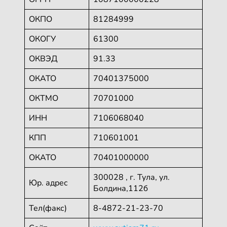
ОКПО
81284999
ОКОГУ
61300
ОКВЭД
91.33
ОКАТО
70401375000
ОКТМО
70701000
ИНН
7106068040
КПП
710601001
ОКАТО
70401000000
300028 , г. Тула, ул.
Юр. адрес
Болдина,112б
Тел(факс)
8-4872-21-23-70