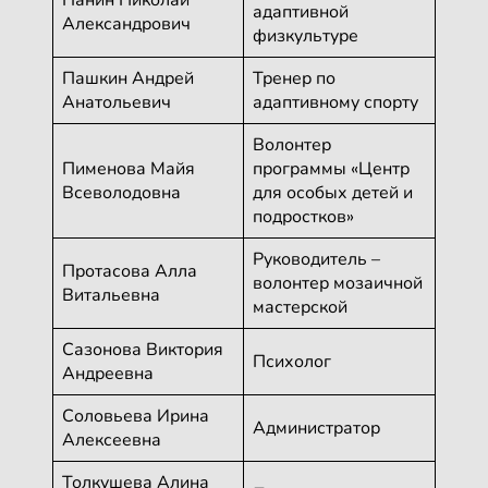
Панин Николай
адаптивной
Александрович
физкультуре
Пашкин Андрей
Тренер по
Анатольевич
адаптивному спорту
Волонтер
Пименова Майя
программы «Центр
Всеволодовна
для особых детей и
подростков»
Руководитель –
Протасова Алла
волонтер мозаичной
Витальевна
мастерской
Сазонова Виктория
Психолог
Андреевна
Соловьева Ирина
Администратор
Алексеевна
Толкушева Алина