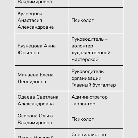
Владимировна
Кузнецова
Анастасия
Психолог
Александровна
Руководитель –
Кузнецова Анна
волонтер
Юрьевна
художественной
мастерской
Руководитель
Минаева Елена
организации
Леонидовна
Главный бухгалтер
Одаева Светлана
Администратор
Александровна
-волонтер
Осипова Ольга
Психолог
Владимировна
Специалист по