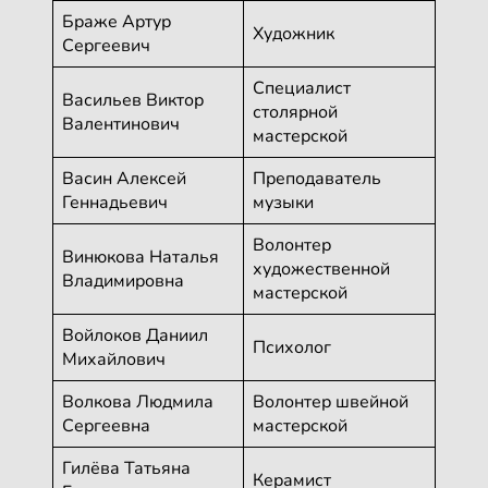
Браже Артур
Художник
Сергеевич
Специалист
Васильев Виктор
столярной
Валентинович
мастерской
Васин Алексей
Преподаватель
Геннадьевич
музыки
Волонтер
Винюкова Наталья
художественной
Владимировна
мастерской
Войлоков Даниил
Психолог
Михайлович
Волкова Людмила
Волонтер швейной
Сергеевна
мастерской
Гилёва Татьяна
Керамист