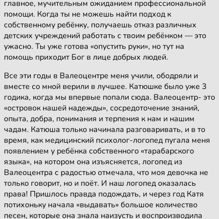
главное, мучительным ожиданием профессиональной
помощи. Когда ты не можешь найти подход к
собственному ребёнку, получаешь отказ различных
детских учреждений работать с твоим ребёнком — это
ужасно. Ты уже готова «опустить руки», но тут на
помощь приходит Бог в лице добрых людей.
Все эти годы в Валеоцентре меня учили, ободряли и
вместе со мной верили в лучшее. Катюшке было уже 3
годика, когда мы впервые попали сюда. Валеоцентр- это
«островок нашей надежды», сосредоточение знаний,
опыта, добра, понимания и терпения к нам и нашим
чадам. Катюша только начинала разговаривать, и в то
время, как медицинский психолог-логопед пугала меня
появлением у ребёнка собственного «тарабарского
языка», на котором она изъясняется, логопед из
Валеоцентра с радостью отмечала, что моя девочка не
только говорит, но и поёт. И наш логопед оказалась
права! Пришлось правда подождать, и через год Катя
потихоньку начала «выдавать» большое количество
песен, которые она знала наизусть и воспроизводила