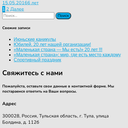
15.05.2016
6 лет
Пагинация
1
2
Далее
Найти:
записей
Свежие записи
Июньские каникулы
Юбилей. 20 лет нашей организации!
«Маленькая страна — Мы есть!» 20 лет !!!
«Маленькая страна»: мир, где есть место каждому
Спортивный праздник
Свяжитесь с нами
Пожалуйста, оставьте свои данные в контактной форме. Мы
постараемся ответить на Ваши вопросы.
Адрес
300028, Россия, Тульская область, г. Тула, улица
Болдина, д. 112б