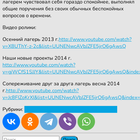
лагерем чувствовал себя гораздо спокойнее, выполнял
общие поручения без своих обычных беспокойных
вопросов о времени.
Видео ролики:
Осенний лагерь 2013 г.
http://www.youtube.com/watch?
v=X8UThY-z-2c&list=UUNENwcAVbJZFE5jrO6gAwsQ
Наши новые проекты 2014 г.
http://www.youtube.com/watch?
v=gjWCfS1SJJY&list=UUNENwcAVbJZFE5jrO6gAwsQ&inde
Сопереживание друг за друга лагерь весна 2014
г.
http://www.youtube.com/watch?
v=Jc8FIZoKrXI&list=UUNENwcAVbJZFE5jrO6gAwsQ&index
Рубрики:
Новости
Программы
Просьбы о помощи
Найти: